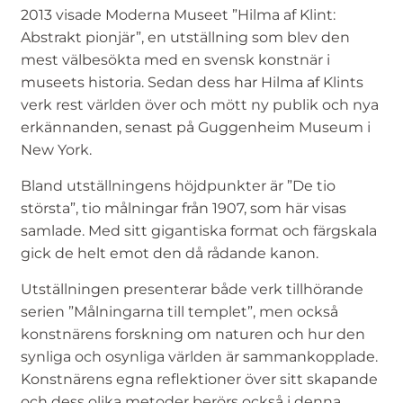
2013 visade Moderna Museet ”Hilma af Klint:
Abstrakt pionjär”, en utställning som blev den
mest välbesökta med en svensk konstnär i
museets historia. Sedan dess har Hilma af Klints
verk rest världen över och mött ny publik och nya
erkännanden, senast på Guggenheim Museum i
New York.
Bland utställningens höjdpunkter är ”De tio
största”, tio målningar från 1907, som här visas
samlade. Med sitt gigantiska format och färgskala
gick de helt emot den då rådande kanon.
Utställningen presenterar både verk tillhörande
serien ”Målningarna till templet”, men också
konstnärens forskning om naturen och hur den
synliga och osynliga världen är sammankopplade.
Konstnärens egna reflektioner över sitt skapande
och dess olika metoder berörs också i denna