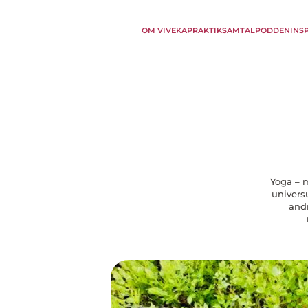
OM VIVEKA
PRAKTIK
SAMTAL
PODDEN
INS
Yoga – m
univers
andn