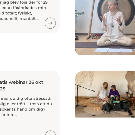
r jag blev förälder för 29
 sedan förändrades min
ld totalt; fysiskt,
tionellt, mentalt,...
atis webinar 26 okt
25
nner du dig ofta stressad,
lig eller trött – trots att du
rsöker ta hand om dig?
är inte...