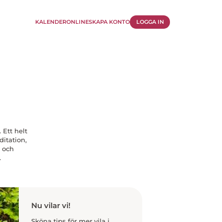
KALENDER
ONLINE
SKAPA KONTO
LOGGA IN
 Ett helt
itation,
 och
.
Nu vilar vi!
Sköna tips för mer vila i