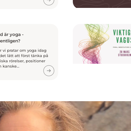
d är yoga -
entligen?
r vi pratar om yoga idag
det lätt att först tänka på
iska rörelser, positioner
h kanske...