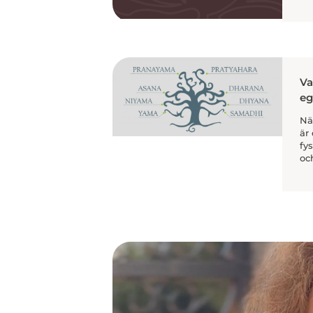
Va
eg
Nä
är 
fys
oc