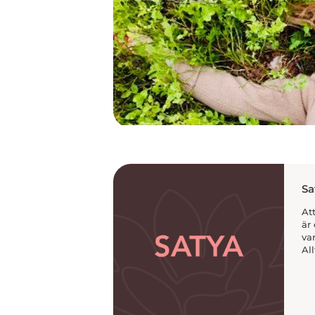
Sa
At
är
va
All