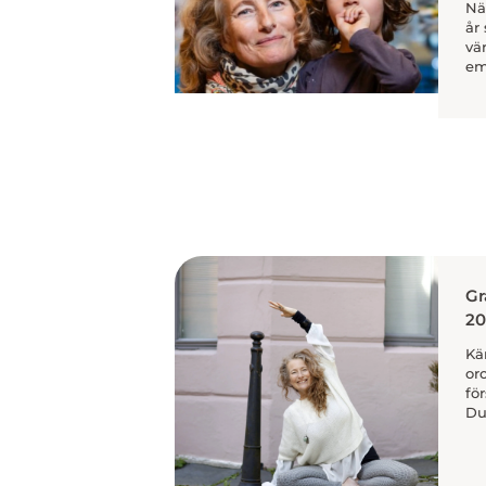
Nä
år
vär
emo
Gr
20
Kä
oro
fö
Du 